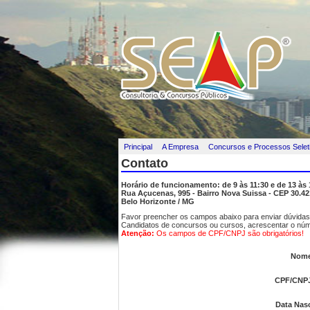
Principal
A Empresa
Concursos e Processos Selet
Contato
Horário de funcionamento: de 9 às 11:30 e de 13 às 1
Rua Açucenas, 995 - Bairro Nova Suissa - CEP 30.42
Belo Horizonte / MG
Favor preencher os campos abaixo para enviar dúvidas
Candidatos de concursos ou cursos, acrescentar o núm
Atenção:
Os campos de CPF/CNPJ são obrigatórios!
Nom
CPF/CNP
Data Nas