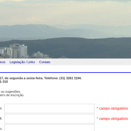
ivos
Legislação / Links
Contato
7, de segunda a sexta-feira. Telefone: (31) 3261 1194.
1-310
 ou sugestões.
ero de inscrição.
e:
* campo obrigatório
J:
* campo obrigatório
c: