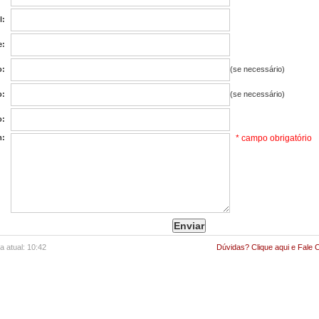
l:
e:
o:
(se necessário)
o:
(se necessário)
o:
m:
* campo obrigatório
Enviar
a atual: 10:42
Dúvidas? Clique aqui e Fale